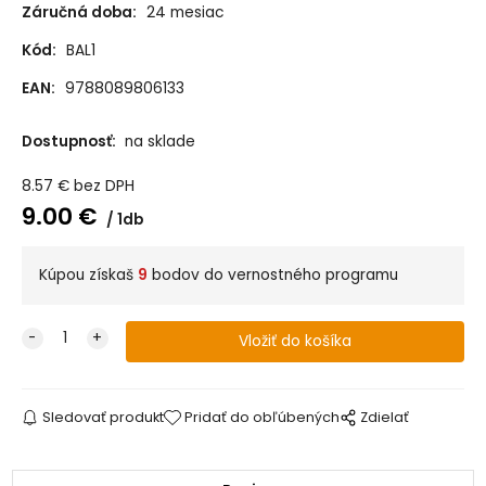
Záručná doba:
24 mesiac
Kód:
BAL1
EAN:
9788089806133
Dostupnosť:
na sklade
8.57
€
bez DPH
9.00
€
1db
Kúpou získaš
9
bodov do vernostného programu
Sledovať produkt
Pridať do obľúbených
Zdielať