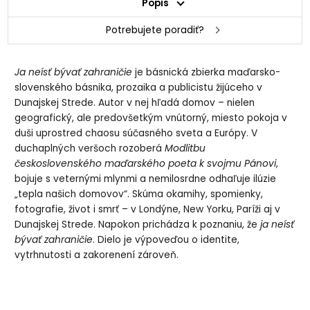
Popis
Potrebujete poradiť?
Ja neísť bývať zahraničie
je básnická zbierka maďarsko-
slovenského básnika, prozaika a publicistu žijúceho v
Dunajskej Strede. Autor v nej hľadá domov – nielen
geografický, ale predovšetkým vnútorný, miesto pokoja v
duši uprostred chaosu súčasného sveta a Európy. V
duchaplných veršoch rozoberá
Modlitbu
československého maďarského poeta k svojmu Pánovi
,
bojuje s veternými mlynmi a nemilosrdne odhaľuje ilúzie
„tepla našich domovov“. Skúma okamihy, spomienky,
fotografie, život i smrť – v Londýne, New Yorku, Paríži aj v
Dunajskej Strede. Napokon prichádza k poznaniu, že
ja neísť
bývať zahraničie
. Dielo je výpoveďou o identite,
vytrhnutosti a zakorenení zároveň.