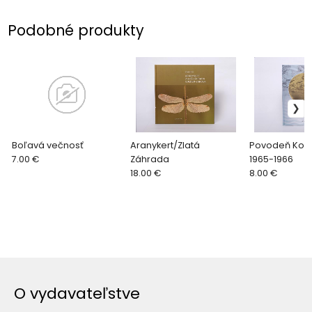
Podobné produkty
Boľavá večnosť
Aranykert/Zlatá
Povodeň Kol
7.00 €
Záhrada
1965-1966
18.00 €
8.00 €
O vydavateľstve