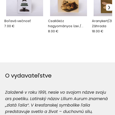
Boľavá večnosť
Csallóköz
Aranykert/Zla
7.00 €
hagyományos ízei /
Záhrada
Tradičné chute žitného
8.00 €
18.00 €
ostrova
O vydavateľstve
Založené v roku 1991, nesie vo svojom názve svoju
ars poetiku. Latinský názov Lilium Aurum znamená
„zlatá ľalia“. V kresťanskej symbolike ľalia
predstavuje svetlo a život – duchovnú silu,