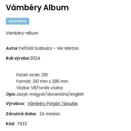
Vámbéry Album
NOVINKA
Vámbéry-album
Autor
:
Felföldi Szabolcs - Vér Márton
Rok výroba
:
2024
Počet strán: 219
Formát: 210 mm x 295 mm
Väzba: V8/tvrdá väzba
Opis
:
Jazyk: magyar/slovenčina/english
Výrobca:
Vámbéry Polgári Társulás
Záručná doba:
24 mesiac
Kód:
FSZ2