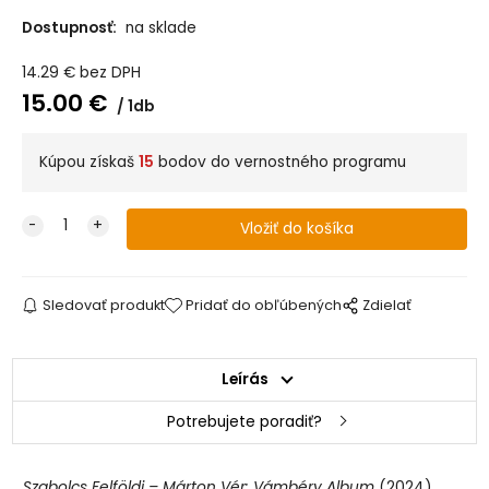
Dostupnosť:
na sklade
14.29
€
bez DPH
15.00
€
1db
Kúpou získaš
15
bodov do vernostného programu
Sledovať produkt
Pridať do obľúbených
Zdielať
Leírás
Potrebujete poradiť?
Szabolcs Felföldi – Márton Vér: Vámbéry Album
(2024)